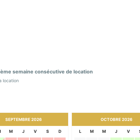
ième semaine consécutive de location
 location
SEPTEMBRE 2026
OCTOBRE 2026
M
M
J
V
S
D
L
M
M
J
V