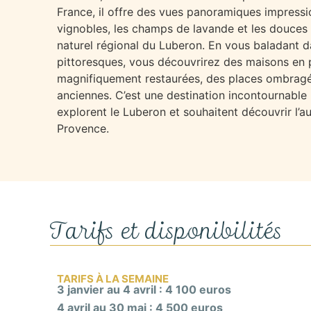
France, il offre des vues panoramiques impressi
Master : avec lit double (180 x 200 cm), clim
vignobles, les champs de lavande et les douces 
Apple TV, accès privé par un escalier extérie
naturel régional du Luberon. En vous baladant 
Luberon et salle de bains attenante avec ba
pittoresques
, vous découvrirez des maisons en 
vasque et WC.
magnifiquement restaurées, des places ombragé
Chambre 3 | avec lit double (160 x 200 cm), vue
anciennes. C’est une destination incontournable
attenante avec douche, lavabo et WC.
Chambre 4 : | avec 2 lits simples (90 x 190 c
explorent le Luberon et souhaitent découvrir l’au
préférez, vue sur la campagne et salle de bain
Provence.
lavabo et WC.
La dépendance :
Chambre 5 | avec lit double (140 x 200 cm), vu
privatif par un petit escalier intérieur et sall
Tarifs et disponibilités
douche, lavabo et WC.
TARIFS À LA SEMAINE
3 janvier au 4 avril : 4 100 euros
4 avril au 30 mai : 4 500 euros