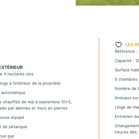
 pierre minutieusement
et de tranquillité. En
éditerranéen, agrémenté
 parfumés. Ce tableau
égante de la propriété,
acances
inoubliables en
LES P
Référence :
Capacité : 
hacune disposant de sa
EXTÉRIEUR
e confort et l’intimité
Surface habi
e 4 hectares clos
nvivialité, chaque espace
5 chambres 
ings à l’intérieur de la propriété
ble bijou architectural.
Nombre de to
l automatique
est ornée d’un olivier
Animaux su
envoûter par sa magie :
ne chauffée de mai à septembre 10×5,
de midi à l’abri du vent,
Linge de mai
sée par alarmes et murs en pierres
aura jamais eu aussi bon
Entretien du 
house équipé
Changement 
in de pétanque
disposition une piscine
heures dès 1
cue gaz
hir durant les chaudes