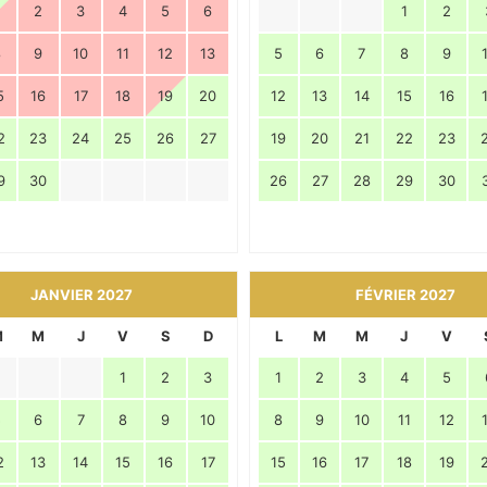
2
3
4
5
6
1
2
8
9
10
11
12
13
5
6
7
8
9
5
16
17
18
19
20
12
13
14
15
16
2
23
24
25
26
27
19
20
21
22
23
9
30
26
27
28
29
30
JANVIER 2027
FÉVRIER 2027
M
M
J
V
S
D
L
M
M
J
V
1
2
3
1
2
3
4
5
5
6
7
8
9
10
8
9
10
11
12
2
13
14
15
16
17
15
16
17
18
19