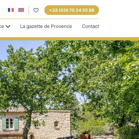
?
+33 (0)6 70 24 55 88
.
ce
La gazette de Provence
Contact