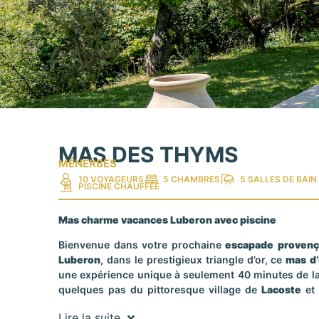
MAS DES THYMS
MÉNERBES
10 VOYAGEURS
5 CHAMBRES
5 SALLES DE BAIN
PISCINE CHAUFFÉE
Mas charme vacances Luberon avec piscine
Bienvenue dans votre prochaine
escapade provenç
Luberon
, dans le prestigieux triangle d’or, ce
mas d
une expérience unique à seulement 40 minutes de la
quelques pas du pittoresque village de
Lacoste
et 
cette
propriété de vacances
allie le charme de l’aut
Lire la suite