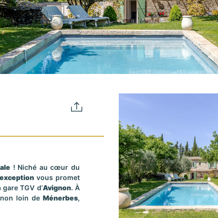
ale
! Niché au cœur du
’exception
vous promet
 gare TGV d’
Avignon
. À
non loin de
Ménerbes
,
henticité provençale à un