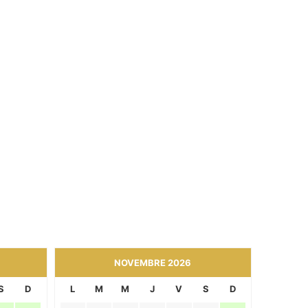
NOVEMBRE 2026
S
D
L
M
M
J
V
S
D