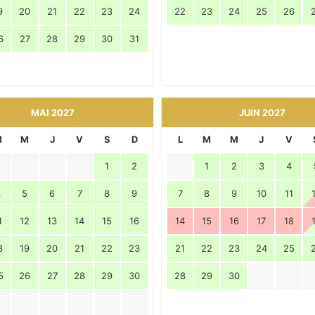
9
20
21
22
23
24
22
23
24
25
26
6
27
28
29
30
31
MAI 2027
JUIN 2027
M
M
J
V
S
D
L
M
M
J
V
1
2
1
2
3
4
4
5
6
7
8
9
7
8
9
10
11
1
12
13
14
15
16
14
15
16
17
18
8
19
20
21
22
23
21
22
23
24
25
5
26
27
28
29
30
28
29
30