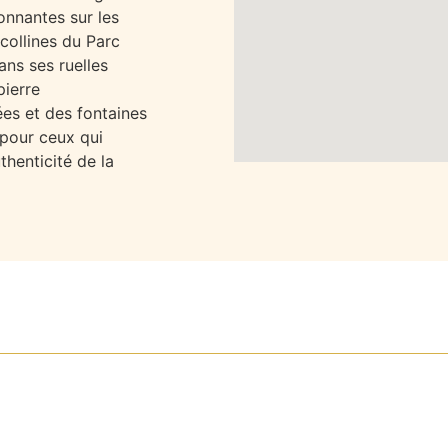
onnantes sur les
atisation, bureau privé,
collines du Parc
ur en pierre, vue sur Le
dans ses
ruelles
ignoire, douche, double
pierre
es et des fontaines
 jardin et salle de bains
 pour ceux qui
m) ou lit double si vous
thenticité de la
s attenante avec douche,
e sur la campagne, accès
e de bains attenante avec