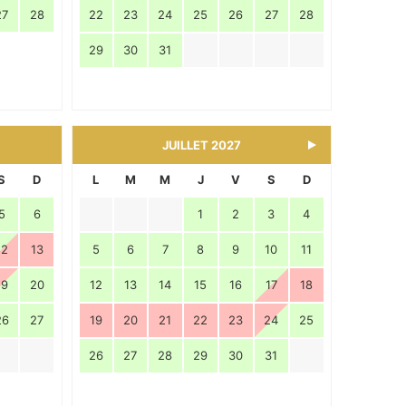
27
28
22
23
24
25
26
27
28
29
30
31
JUILLET 2027
S
D
L
M
M
J
V
S
D
5
6
1
2
3
4
12
13
5
6
7
8
9
10
11
19
20
12
13
14
15
16
17
18
26
27
19
20
21
22
23
24
25
26
27
28
29
30
31