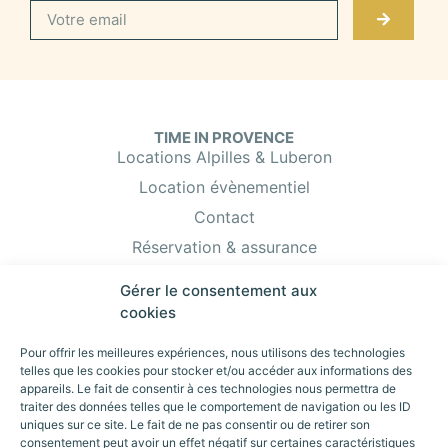
TIME IN PROVENCE
Locations Alpilles & Luberon
Location évènementiel
Contact
Réservation & assurance
Vous êtes propriétaire ?
Gérer le consentement aux
Nos partenaires
cookies
Pour offrir les meilleures expériences, nous utilisons des technologies
telles que les cookies pour stocker et/ou accéder aux informations des
DES VACANCES EN PROVENCE
appareils. Le fait de consentir à ces technologies nous permettra de
Location de vacances à Eygalières
traiter des données telles que le comportement de navigation ou les ID
Location de vacances dans le Luberon
uniques sur ce site. Le fait de ne pas consentir ou de retirer son
Location de lieux d'exception pour vos
consentement peut avoir un effet négatif sur certaines caractéristiques